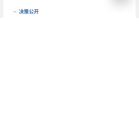
决策公开
重大行政决策
其他文件预公开
重大建设项目
会议开放
双随机一公开
网上申请
信息公开