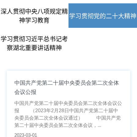
深人贯彻中央八项规定精
学习贯彻党的二十大精神
神学习教育
学习贯彻习近平总书记考
察湖北重要讲话精神
中国共产党第二十届中央委员会第二次全体
会议公报
中国共产党第二十届中央委员会第二次全体会议公
报 （2023年2月28日中国共产党第二十届中
央委员会第二次全体会议通过） 中国共产党
第二十届中央委员会第二次全体会议，...
2023-03-01