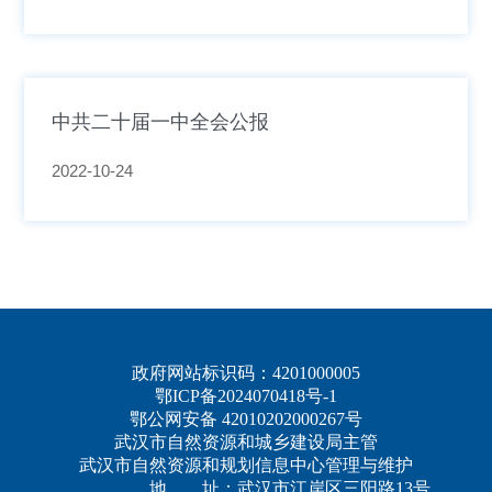
中共二十届一中全会公报
2022-10-24
政府网站标识码：4201000005
鄂ICP备2024070418号-1
鄂公网安备 42010202000267号
武汉市自然资源和城乡建设局主管
武汉市自然资源和规划信息中心管理与维护
地 址：武汉市江岸区三阳路13号