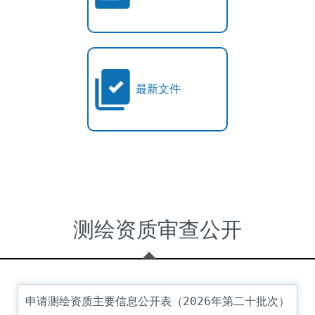
最新文件
测绘资质审查公开
申请测绘资质主要信息公开表（2026年第二十批次）