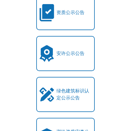
资质公示公告
安许公示公告
绿色建筑标识认
定公示公告