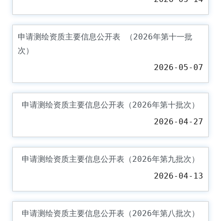
申请测绘资质主要信息公开表 （2026年第十一批
次）
2026-05-07
申请测绘资质主要信息公开表（2026年第十批次）
2026-04-27
申请测绘资质主要信息公开表（2026年第九批次）
2026-04-13
申请测绘资质主要信息公开表（2026年第八批次）