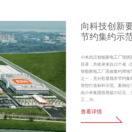
向科技创新
节约集约示
小米武汉智能家电工厂现状
目录，共收录来自22个省（
智能家电工厂高效集约用地
之一，充分彰显我市节约集
管控打造标杆示范。案例位
由小米集团投资超25亿元，
工，20...
查看详情