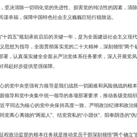
，坚决清除一切弱化党的先进性、损害党的纯洁性的因素，清
民谋幸福，保障中国特色社会主义巍巍巨轮行稳致远。
实施“十四五”规划承前启后的关键一年，是为全面建设社会主义
思想为指导，全面贯彻落实党的二十大精神，深刻领悟“两个确立
略部署，认真落实健全全面从严治党体系任务要求，深入开展党
好局起好步提供坚强保障。
心的党中央坚强有力领导是我们战胜一切困难和风险挑战的根
面领导和党中央集中统一领导的各项部署要求，推动各级党组
近平同志为核心的党中央保持高度一致。严明政治纪律和政治规
党离心离德的“两面人”、结党营私的“小团伙”、阳奉阴违的“
征程政治监督的根本任务就是推动党员干部深刻领悟“两个确立”