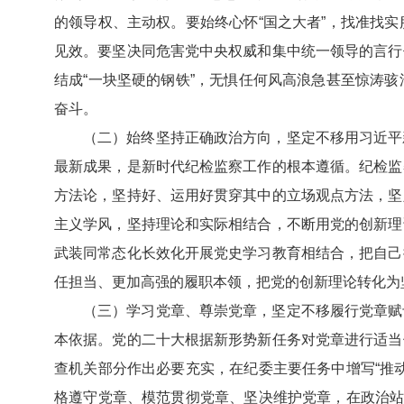
的领导权、主动权。要始终心怀“国之大者”，找准找
见效。要坚决同危害党中央权威和集中统一领导的言行
结成“一块坚硬的钢铁”，无惧任何风高浪急甚至惊涛
奋斗。
（二）始终坚持正确政治方向，坚定不移用习近平
最新成果，是新时代纪检监察工作的根本遵循。纪检监
方法论，坚持好、运用好贯穿其中的立场观点方法，坚
主义学风，坚持理论和实际相结合，不断用党的创新理
武装同常态化长效化开展党史学习教育相结合，把自己
任担当、更加高强的履职本领，把党的创新理论转化为
（三）学习党章、尊崇党章，坚定不移履行党章赋
本依据。党的二十大根据新形势新任务对党章进行适当
查机关部分作出必要充实，在纪委主要任务中增写“推
格遵守党章、模范贯彻党章、坚决维护党章，在政治站