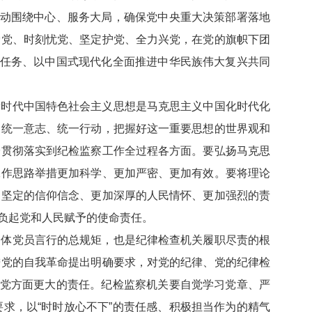
主动围绕中心、服务大局，确保党中央重大决策部署落地
爱党、时刻忧党、坚定护党、全力兴党，在党的旗帜下团
标任务、以中国式现代化全面推进中华民族伟大复兴共同
新时代中国特色社会主义思想是马克思主义中国化时代化
、统一意志、统一行动，把握好这一重要思想的世界观和
论贯彻落实到纪检监察工作全过程各方面。要弘扬马克思
工作思路举措更加科学、更加严密、更加有效。要将理论
加坚定的信仰信念、更加深厚的人民情怀、更加强烈的责
负起党和人民赋予的使命责任。
全体党员言行的总规矩，也是纪律检查机关履职尽责的根
进党的自我革命提出明确要求，对党的纪律、党的纪律检
治党方面更大的责任。纪检监察机关要自觉学习党章、严
求，以“时时放心不下”的责任感、积极担当作为的精气