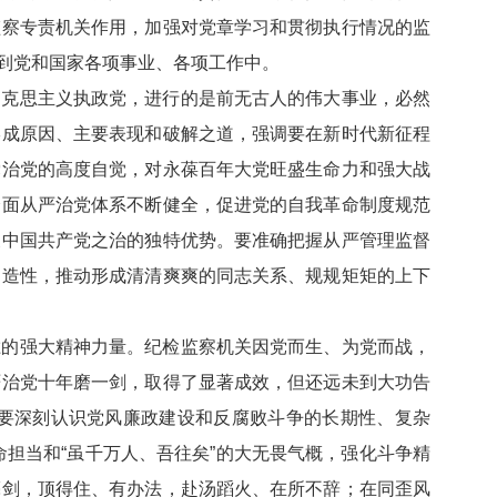
监察专责机关作用，加强对党章学习和贯彻执行情况的监
到党和国家各项事业、各项工作中。
马克思主义执政党，进行的是前无古人的伟大事业，必然
形成原因、主要表现和破解之道，强调要在新时代新征程
党治党的高度自觉，对永葆百年大党旺盛生命力和强大战
全面从严治党体系不断健全，促进党的自我革命制度规范
展中国共产党之治的独特优势。要准确把握从严管理监督
创造性，推动形成清清爽爽的同志关系、规规矩矩的上下
胜的强大精神力量。纪检监察机关因党而生、为党而战，
严治党十年磨一剑，取得了显著成效，但还远未到大功告
要深刻认识党风廉政建设和反腐败斗争的长期性、复杂
命担当和“虽千万人、吾往矣”的大无畏气概，强化斗争精
亮剑，顶得住、有办法，赴汤蹈火、在所不辞；在同歪风