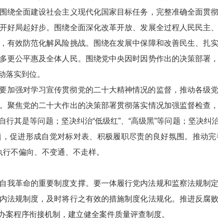
围绕全面建设社会主义现代化国家目标任务，完整准确全面贯
开好局起好步。围绕全面深化改革开放、发展全过程人民民主
，有效防范化解风险挑战。围绕在发展中保障和改善民生、扎
多更公平惠及全体人民。围绕党中央因时因势作出的决策部署
动落实到位。
要加强对学习宣传贯彻党的二十大精神情况的监督，推动各级
。聚焦党的二十大作出的决策部署贯彻落实情况加强监督检查
行其是等问题；坚决纠治“低级红”、“高级黑”等问题；坚决
题，促进形成自觉对标对表、积极履职尽责的良好氛围。推动完
执行不偏向、不变通、不走样。
自我革命的重要制度支撑。要一体履行党内法规和监察法规制
内法规制度，及时将行之有效的措施制度化法规化。推进反腐
办案程序衔接机制，建立健全案件质量评查制度。