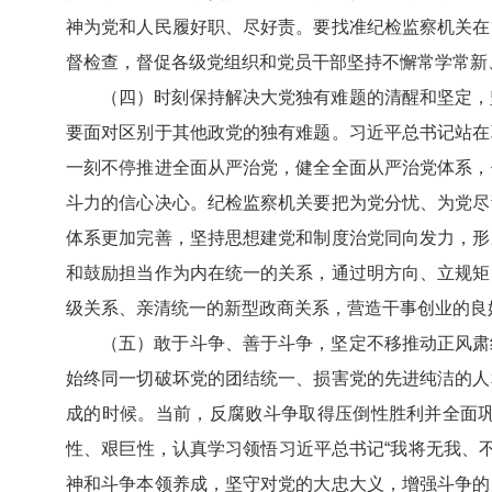
神为党和人民履好职、尽好责。要找准纪检监察机关在
督检查，督促各级党组织和党员干部坚持不懈常学常新
（四）时刻保持解决大党独有难题的清醒和坚定，
要面对区别于其他政党的独有难题。习近平总书记站在
一刻不停推进全面从严治党，健全全面从严治党体系，
斗力的信心决心。纪检监察机关要把为党分忧、为党尽
体系更加完善，坚持思想建党和制度治党同向发力，形
和鼓励担当作为内在统一的关系，通过明方向、立规矩
级关系、亲清统一的新型政商关系，营造干事创业的良
（五）敢于斗争、善于斗争，坚定不移推动正风肃
始终同一切破坏党的团结统一、损害党的先进纯洁的人
成的时候。当前，反腐败斗争取得压倒性胜利并全面
性、艰巨性，认真学习领悟习近平总书记“我将无我、不
神和斗争本领养成，坚守对党的大忠大义，增强斗争的