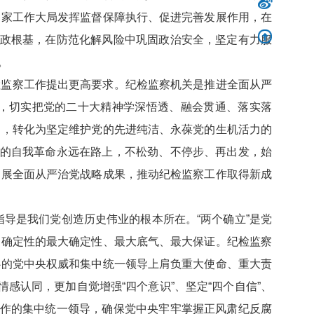
国家工作大局发挥监督保障执行、促进完善发展作用，在
执政根基，在防范化解风险中巩固政治安全，坚定有力服
。
检监察工作提出更高要求。纪检监察机关是推进全面从严
，切实把党的二十大精神学深悟透、融会贯通、落实落
动，转化为坚定维护党的先进纯洁、永葆党的生机活力的
党的自我革命永远在路上，不松劲、不停步、再出发，始
拓展全面从严治党战略成果，推动纪检监察工作取得新成
指导是我们党创造历史伟业的根本所在。“两个确立”是党
不确定性的最大确定性、最大底气、最大保证。纪检监察
心的党中央权威和集中统一领导上肩负重大使命、重大责
感认同，更加自觉增强“四个意识”、坚定“四个自信”、
工作的集中统一领导，确保党中央牢牢掌握正风肃纪反腐