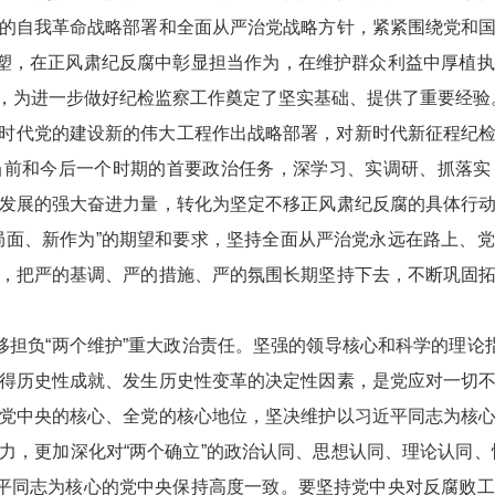
的自我革命战略部署和全面从严治党战略方针，紧紧围绕党和
重塑，在正风肃纪反腐中彰显担当作为，在维护群众利益中厚植
，为进一步做好纪检监察工作奠定了坚实基础、提供了重要经验
时代党的建设新的伟大工程作出战略部署，对新时代新征程纪
当前和今后一个时期的首要政治任务，深学习、实调研、抓落实
发展的强大奋进力量，转化为坚定不移正风肃纪反腐的具体行
局面、新作为”的期望和要求，坚持全面从严治党永远在路上、
，把严的基调、严的措施、严的氛围长期坚持下去，不断巩固
移担负“两个维护”重大政治责任。坚强的领导核心和科学的理论
得历史性成就、发生历史性变革的决定性因素，是党应对一切
党中央的核心、全党的核心地位，坚决维护以习近平同志为核
，更加深化对“两个确立”的政治认同、思想认同、理论认同、情
近平同志为核心的党中央保持高度一致。要坚持党中央对反腐败