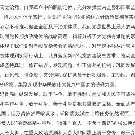
管党治党、自我革命中的职能定位，充分发挥党内监督和国家
、持之以恒信守笃行，自觉把党的理论和路线方针政策贯彻落实
坚定不移推动健全全面从严治党体系。我们党是世界上最大的
巩固党长期执政地位的战略高度，精辟分析了大党独有难题的
体现了我们党对严峻复杂考验的清醒认识，对坚定不移从严管
责体现到实际行动上，认真落实新时代党的建设总要求，推动
成坚持真理、修正错误，发现问题、纠正偏差的机制，巩固发
、正风气、强免疫，充分调动保护党员干部积极性、主动性、
好环境，集聚实现中华民族伟大复兴中国梦的磅礴力量。
纪反腐向纵深发展。敢于斗争、敢于胜利，是党和人民不可战
和事作斗争，敢于斗争、善于斗争是极其重要的品格。全面从
巩固，但形势依然严峻复杂，铲除腐败滋生土壤任务依然艰巨。
负人民”的崇高精神境界、“得罪千百人、不负十四亿”的强烈使
大智大勇，在重大政治原则和大是大非问题上勇于交锋、敢于