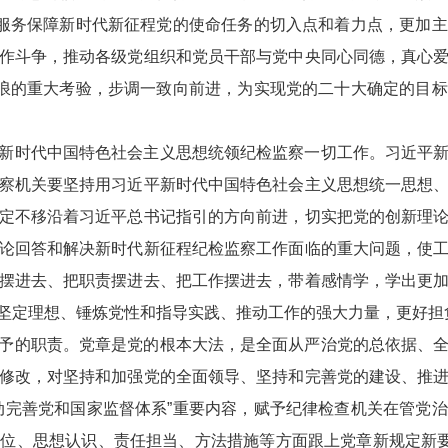
实服务保障新时代新征程党的使命任务的切入点和着力点，更加
作斗争，推动各级党组织和党员干部与党中央同心同德，真心
骇浪的重大考验，步调一致向前进，为实现党的二十大确定的目
新时代中国特色社会主义思想统领纪检监察一切工作。习近平
察机关要坚持用习近平新时代中国特色社会主义思想统一思想
定不移沿着习近平总书记指引的方向前进，切实把党的创新理
论回答和解决新时代新征程纪检监察工作面临的重大问题，使
摆进去、把职责摆进去、把工作摆进去，带着感情学，学出更
坚定理想、锤炼党性和指导实践、推动工作的强大力量，更好担
予的职责。党章是党的根本大法，是全面从严治党的总依据、
修改，对坚持和加强党的全面领导、坚持和完善党的建设、推
动完善党和国家监督体系”重要内容，赋予纪律检查机关在管党
位、思想认识、责任担当、方法措施等方面跟上党章新规定新要