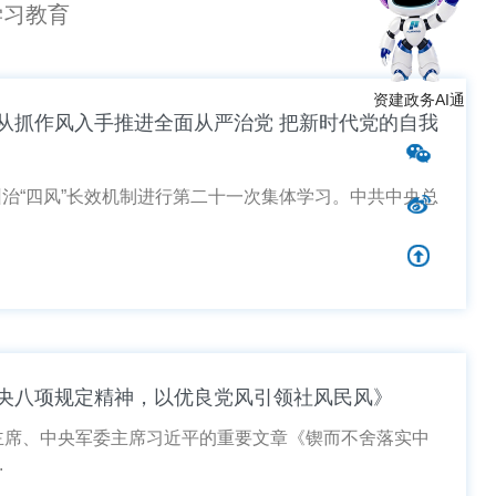
学习教育
资建政务AI通
从抓作风入手推进全面从严治党 把新时代党的自我
治“四风”长效机制进行第二十一次集体学习。中共中央总
央八项规定精神，以优良党风引领社风民风》
家主席、中央军委主席习近平的重要文章《锲而不舍落实中
.