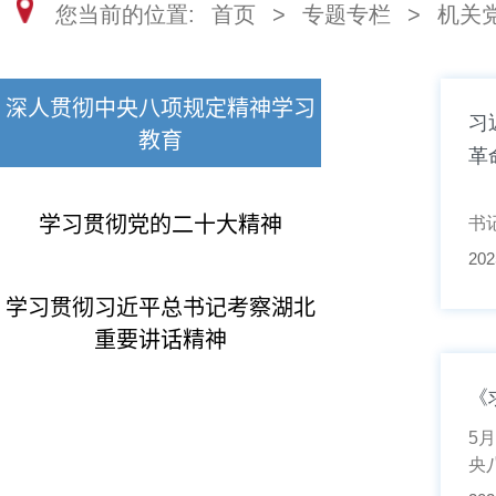
您当前的位置:
首页
>
专题专栏
>
机关
深人贯彻中央八项规定精神学习
习
教育
革
中
学习贯彻党的二十大精神
书
202
学习贯彻习近平总书记考察湖北
重要讲话精神
《
5
央