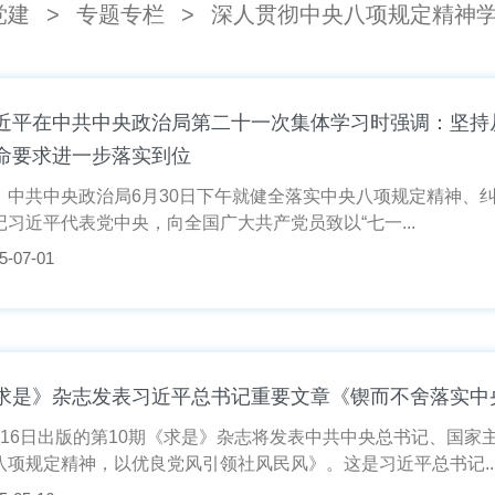
党建
>
专题专栏
>
深人贯彻中央八项规定精神
近平在中共中央政治局第二十一次集体学习时强调：坚持
命要求进一步落实到位
共中央政治局6月30日下午就健全落实中央八项规定精神、纠
记习近平代表党中央，向全国广大共产党员致以“七一...
5-07-01
求是》杂志发表习近平总书记重要文章《锲而不舍落实中
月16日出版的第10期《求是》杂志将发表中共中央总书记、国
八项规定精神，以优良党风引领社风民风》。这是习近平总书记..