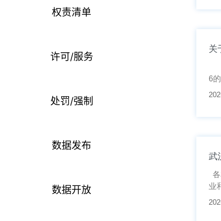
权责清单
关
许可/服务
为
6
202
处罚/强制
数据发布
武
各
业
数据开放
202