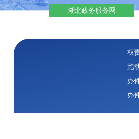
湖北政务服务网
权
跑
办
办