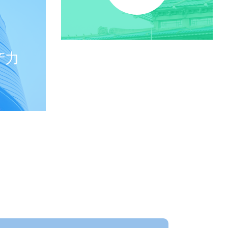
产力
云上东湖
点击了解>>