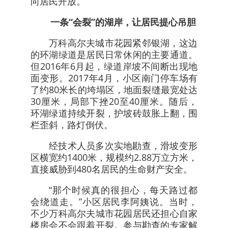
向居民开放。
一条“会裂”的湖岸，让居民提心吊胆
万科高尔夫城市花园紧邻银湖，这边
的环湖绿道是居民日常休闲的主要通道。
但2016年6月起，绿道岸坡不间断出现地
面变形。2017年4月，小区南门停车场有
了约80米长的垮塌区，地面裂缝最宽处达
30厘米，局部下挫20至40厘米。随后，
环湖绿道持续开裂，护坡砖鼓胀上翻，围
栏歪斜，路灯倒伏。
经技术人员多次实地勘查，滑坡变形
区横宽约1400米，规模约2.88万立方米，
直接威胁到480名居民的生命财产安全。
“那个时候真的很担心，每天路过都
会绕道走。”小区居民李阿姨说。当时，
不少万科高尔夫城市花园居民还担心自家
楼房会不会跟着开裂。参与勘查的专家解