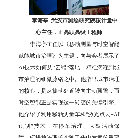
李海亭
武汉市测绘研究院碳计量中
心主任
，正高职高级工程师
李海亭
主任以《移动测量与时空智能
赋能城市治理》为主题，向与会者展示了
AI
技术如何从“云端”落地，精准滴灌到城
市治理的细微脉络之中。他指出城市治理
的核心，是
从
被动处置转向主动预警，而
时空智能正是实现这一转变的关键引擎
。
他
介绍了利用移动测量车和“激光点云
+AI
识别”技术，在
停车治理
、
大型活动保
障
、
碳排放管理
等实践工作中发挥的重要