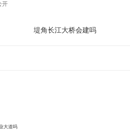
公开
堤角长江大桥会建吗
业大道吗