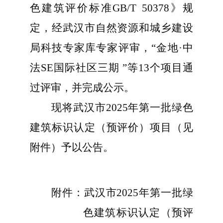
色建筑评价标准
GB/T
50378》
规
定
，
经武汉市自然资源和城乡建设
局科技专家库
专家
评审，
“
金地
·中
法SE国际社区三期
”
等
13个
项目通
过
评审
，并完成公示
。
现将
武汉市
2025年第一批绿色
建筑标识认定（预评价）
项目（见
附件）予以
公告。
附
件：武汉市2025年第一批绿
色建筑标识认定（预评