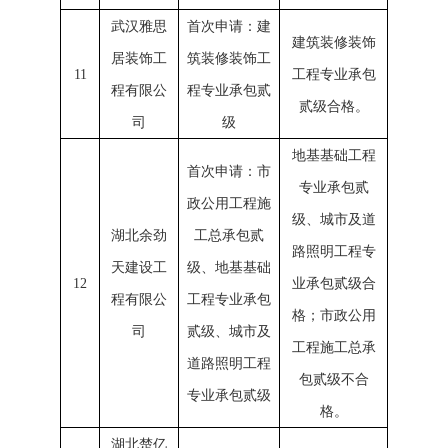
武汉雅思
首次申请：建
建筑装修装饰
居装饰工
筑装修装饰工
11
工程专业承包
程有限公
程专业承包贰
贰级合格。
司
级
地基基础工程
首次申请：市
专业承包贰
政公用工程施
级、城市及道
湖北余劲
工总承包贰
路照明工程专
天建设工
级、地基基础
12
业承包贰级合
程有限公
工程专业承包
格；市政公用
司
贰级、城市及
工程施工总承
道路照明工程
包贰级不合
专业承包贰级
格。
湖北楚亿