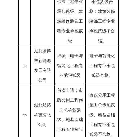
保温工程专业
承包贰级合
承包贰级、建
格；建筑装修
筑装修装饰工
装饰工程专业
程专业承包贰
承包贰级不合
级
格。
湖北鼎博
增项：电子与
电子与智能化
丰新能源
55
智能化工程专
工程专业承包
发展有限
业承包贰级
贰级合格。
公司
首次申请：市
市政公用工程
政公用工程施
湖北旭拓
施工总承包贰
工总承包贰
56
科技有限
级、地基基础
级、地基基础
公司
工程专业承包
工程专业承包
贰级不合格。