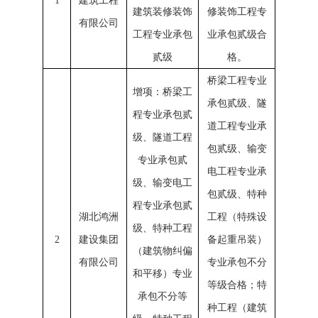
1
建筑工程
建筑装修装饰
修装饰工程专
有限公司
工程专业承包
业承包贰级合
贰级
格。
桥梁工程专业
增项：桥梁工
承包贰级、隧
程专业承包贰
道工程专业承
级、隧道工程
包贰级、输变
专业承包贰
电工程专业承
级、输变电工
包贰级、特种
程专业承包贰
湖北鸿洲
工程（特殊设
级、特种工程
2
建设集团
备起重吊装）
（建筑物纠偏
有限公司
专业承包不分
和平移）专业
等级合格；特
承包不分等
种工程（建筑