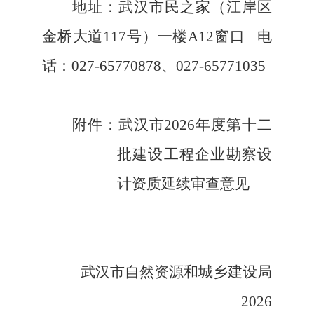
地址：武汉市民之家（江岸区
金桥大道
117号）
一
楼
A12
窗口
电
话：
027-65770878、027-65771035
附件：武汉市
202
6
年度第
十二
批建设工程企业勘察设
计资质延续审查意见
武汉市
自然资源和
城乡建设局
202
6