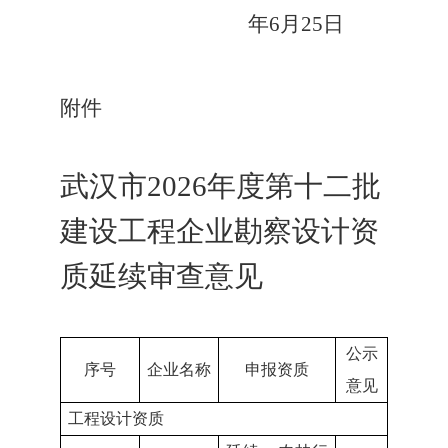
年
6
月
25
日
附件
武汉市
202
6
年度第
十二
批
建设工程企业
勘察设计资
质延续审查意见
公示
序号
企业名称
申报资质
意见
工程设计资质