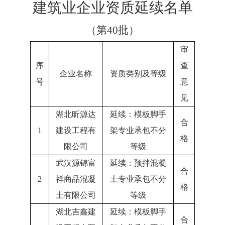
建筑业企业资质延续名单
（第
40批）
审
序
查
企业名称
资质类别及等级
号
意
见
湖北昕源达
延续：模板脚手
合
1
建设工程有
架专业承包不分
格
限公司
等级
武汉源锦富
延续：预拌混凝
合
2
祥商品混凝
土专业承包不分
格
土有限公司
等级
湖北吉鑫建
延续：模板脚手
合