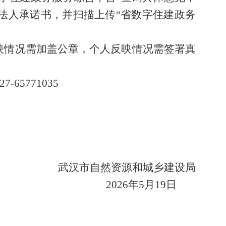
法人承诺书，
并扫描上传
“省数字住建政务
映情况需加盖公章，个人反映情况需签署真
27-
6577
1035
武汉市
自然资源和
城乡建设局
20
26
年
5
月
19
日