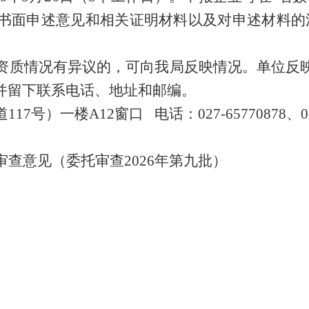
书面申述意见和相关证明材料以及对申述材料的
资质情况有异议的，可向我局反映情况。单位反
并留下联系电话、地址和邮编。
道
117号）
一
楼
A12
窗口
电话：
027-65770878、
0
审查意见（委托审查
20
26
年第
九
批）