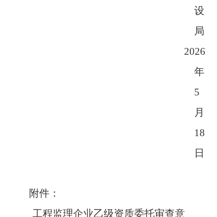
设
局
2026
年
5
月
18
日
附件：
工程监理企业乙级资质委托审查意