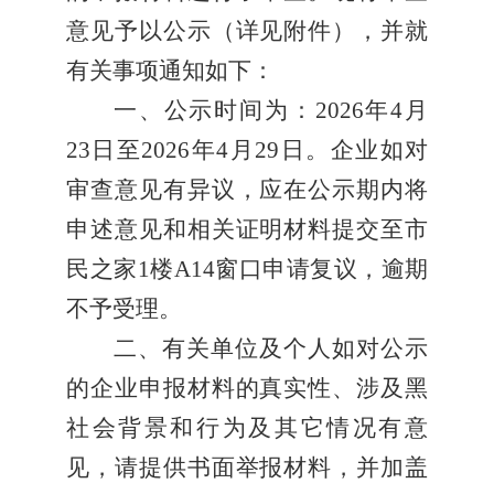
意见予以公示（详见附件），并就
有关事项通知如下：
一、公示时间为：
2026
年
4
月
23
日至
2026
年
4
月
29
日。企业如对
审查意见有异议，应在公示期内将
申述意见和相关证明材料提交至市
民之家
1
楼
A14
窗口申请复议，逾期
不予受理。
二、有关单位及个人如对公示
的企业申报材料的真实性、涉及黑
社会背景和行为及其它情况有意
见，请提供书面举报材料，并加盖