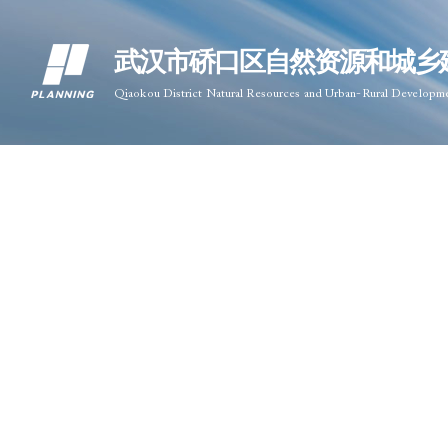
武汉市硚口区自然资源和城乡
Qiaokou District Natural Resources and Urban-Rural Developm