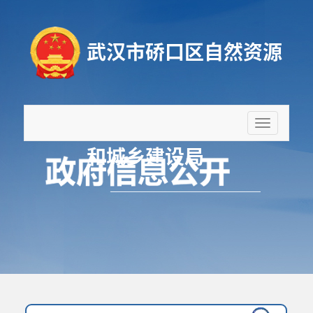
武汉市硚口区自然资源
折
叠
和城乡建设局
导
航