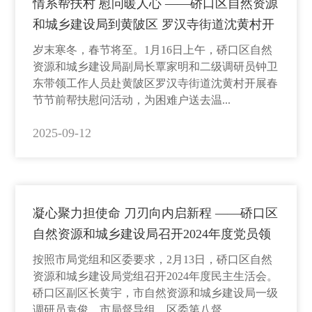
情系帮扶村 慰问暖人心 ——硚口区自然资源
和城乡建设局到黄陂区 罗汉寺街道沈黄村开
展春节节前帮扶慰问活动
岁末寒冬，春节将至。1月16日上午，硚口区自然
资源和城乡建设局副局长覃家明和二级调研员钟卫
东带领工作人员赴黄陂区罗汉寺街道沈黄村开展春
节节前帮扶慰问活动，为困难户送去温...
2025-09-12
凝心聚力担使命 刀刃向内启新程 ——硚口区
自然资源和城乡建设局召开2024年度党员领
导干部民主生活会
按照市局党组和区委要求，2月13日，硚口区自然
资源和城乡建设局党组召开2024年度民主生活会。
硚口区副区长黄宇，市自然资源和城乡建设局一级
调研员袁俊，市局督导组、区委第八督...