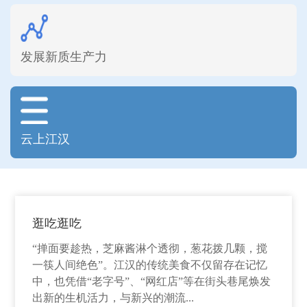
发展新质生产力
云上江汉
逛吃逛吃
“掸面要趁热，芝麻酱淋个透彻，葱花拨几颗，搅
一筷人间绝色”。江汉的传统美食不仅留存在记忆
中，也凭借“老字号”、“网红店”等在街头巷尾焕发
出新的生机活力，与新兴的潮流...