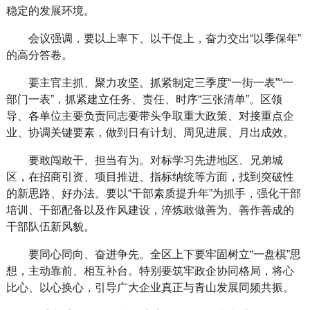
稳定的发展环境。
会议强调，要以上率下、以干促上，奋力交出“以季保年”
的高分答卷。
要主官主抓、聚力攻坚。抓紧制定三季度“一街一表”“一
部门一表”，抓紧建立任务、责任、时序“三张清单”。区领
导、各单位主要负责同志要带头争取重大政策、对接重点企
业、协调关键要素，做到日有计划、周见进展、月出成效。
要敢闯敢干、担当有为。对标学习先进地区、兄弟城
区，在招商引资、项目推进、指标纳统等方面，找到突破性
的新思路、好办法。要以“干部素质提升年”为抓手，强化干部
培训、干部配备以及作风建设，淬炼敢做善为、善作善成的
干部队伍新风貌。
要同心同向、奋进争先。全区上下要牢固树立“一盘棋”思
想，主动靠前、相互补台。特别要筑牢政企协同格局，将心
比心、以心换心，引导广大企业真正与青山发展同频共振。