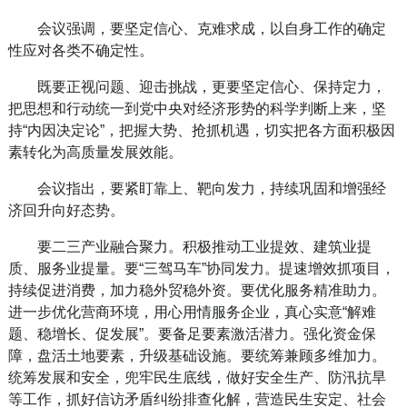
会议强调，要坚定信心、克难求成，以自身工作的确定
性应对各类不确定性。
既要正视问题、迎击挑战，更要坚定信心、保持定力，
把思想和行动统一到党中央对经济形势的科学判断上来，坚
持“内因决定论”，把握大势、抢抓机遇，切实把各方面积极因
素转化为高质量发展效能。
会议指出，要紧盯靠上、靶向发力，持续巩固和增强经
济回升向好态势。
要二三产业融合聚力。积极推动工业提效、建筑业提
质、服务业提量。要“三驾马车”协同发力。提速增效抓项目，
持续促进消费，加力稳外贸稳外资。要优化服务精准助力。
进一步优化营商环境，用心用情服务企业，真心实意“解难
题、稳增长、促发展”。要备足要素激活潜力。强化资金保
障，盘活土地要素，升级基础设施。要统筹兼顾多维加力。
统筹发展和安全，兜牢民生底线，做好安全生产、防汛抗旱
等工作，抓好信访矛盾纠纷排查化解，营造民生安定、社会