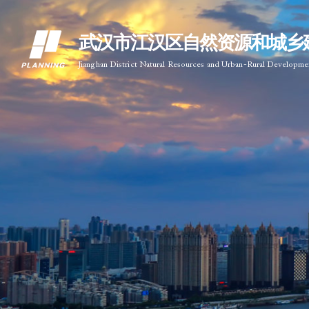
武汉市江汉区自然资源和城乡
Jianghan District Natural Resources and Urban-Rural Developm