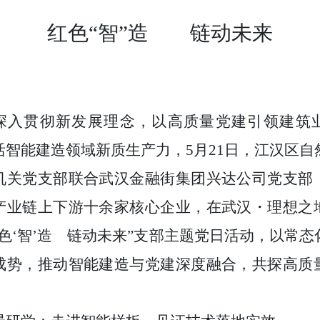
红色“智”造 链动未来
深入贯彻新发展理念，以高质量党建引领建筑
活智能建造领域新质生产力，
5
月
21
日，江汉区自
机关党支部联合武汉金融街集团兴达公司党支部
产业链上下游十余家核心企业，在武汉・理想之
红色‘智’造 链动未来”支部主题党日活动，以常态
成势，推动智能建造与党建深度融合，共探高质