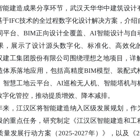
智能建造成果分享环节，武汉天华华中建筑设计
基于
IFC
技术的全过程数字化设计解决方案，介绍
同平台、
BIM
正向设计全覆盖、
AI
智能设计与自
果，展示了设计源头数字化、标准化、高效化
汉建工集团股份有限公司围绕理想之地项目，详解
造体系落地应用，包括高精度
BIM
模型、装配式
、智慧工地云平台、
AI
巡检无人机、智能塔机与
数字化管控，推动提质增效、降本减排。
年来，江汉区将智能建造纳入区级发展规划，作
级的重点任务，研究制定《江汉区智能建造和工
质量发展行动方案（
2025-2027
年）》，以及《
2