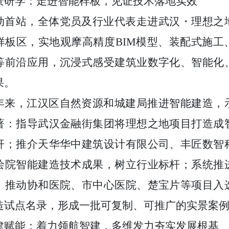
景研学：走进智能样板，见证技术落地实效
动首站，全体党员及行业代表走进武汉・理想之
样板区，实地观摩高精度
BIM
模型、装配式施工
等前沿应用，沉浸式感受建筑业数字化、智能化
果。
年来，江汉区自然资源和城建局推进智能建造，
著：指导武汉金融街集团将理想之地项目打造成
杆；推介天华华中建筑设计有限公司、丰匠数智
绘院智能建造技术成果，树立行业标杆；系统推
，推动协和医院、市中心医院、楚宝片等项目入
造试点名录，形成一批可复制、可推广的实景案
建赋能：着力领航智建，多维发力夯实发展根基