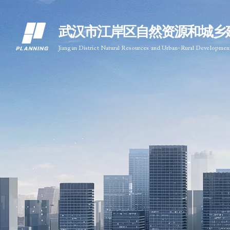
武汉市江岸区自然资源和城乡
Jiangan District Natural Resources and Urban-Rural Developme