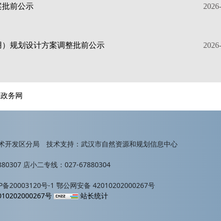
案批前公示
2026
用）规划设计方案调整批前公示
2026
区政务网
术开发区分局 技术支持：武汉市自然资源和规划信息中心
80307 店小二专线：027-67880304
备20003120号-1 鄂公网安备 42010202000267号
10202000267号
站长统计