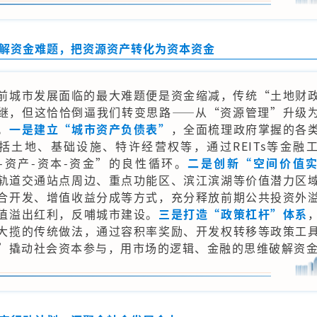
解资金难题，把资源资产转化为资本资金
前城市发展面临的最大难题便是资金缩减，传统“土地财
继，但这恰恰倒逼我们转变思路——从“资源管理”升级
。
一是建立“城市资产负债表”
，全面梳理政府掌握的各
括土地、基础设施、特许经营权等，通过REITs等金融
-资产-资本-资金”的良性循环。
二是创新“空间价值
轨道交通站点周边、重点功能区、滨江滨湖等价值潜力区
合开发、增值收益分成等方式，充分释放前期公共投资外
值溢出红利，反哺城市建设。
三是打造“政策杠杆”体系
大揽的传统做法，通过容积率奖励、开发权转移等政策工
”撬动社会资本参与，用市场的逻辑、金融的思维破解资