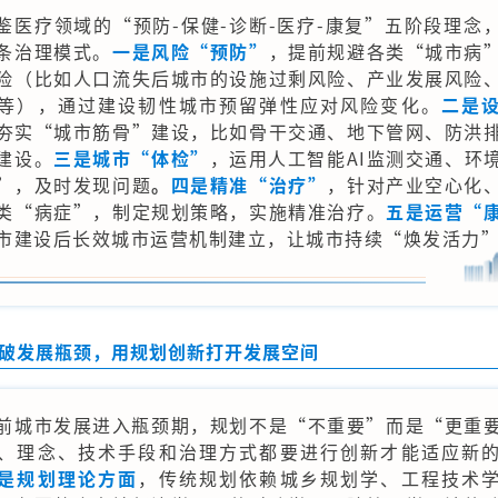
鉴医疗领域的“预防-保健-诊断-医疗-康复”五阶段理念
条治理模式。
一是风险“预防”
，提前规避各类“城市病
险（比如人口流失后城市的设施过剩风险、产业发展风险
等），通过建设韧性城市预留弹性应对风险变化。
二是
夯实“城市筋骨”建设，比如骨干交通、地下管网、防洪
建设。
三是城市“体检”
，运用人工智能AI监测交通、环
”，及时发现问题
。
四是精准“治疗”
，针对产业空心化
类“病症”，制定规划策略，实施精准治疗。
五是运营“
市建设后长效城市运营机制建立，让城市持续“焕发活力
破发展瓶颈，用规划创新打开发展空间
前城市发展进入瓶颈期，规划不是“不重要”而是“更重
、理念、技术手段和治理方式都要进行创新才能适应新
是规划理论方面
，传统规划依赖城乡规划学、工程技术