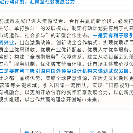
定行动计划，汇聚全社会发展合力
前城市发展已进入资源整合、合作共赢的新阶段，必须
主导、单打独斗”的发展模式，制定行动计划要有利于构
市场运作、社会参与”的新型合作生态。
一是要有利于吸
资兴业
，出台激励政策，创新政企合作模式，实现优质项
质企业优惠税收、优质产业优待配套、优质人才优享服务
奖励；构建“全周期服务”保障体系，建立从项目谋划到
过程”服务机制，优化城市营商环境，让市场主体放心投
二是要有利于吸引国内国外顶尖设计机构来谋划武汉发展
计之都”品牌优势，集聚全球智慧资源，在历史文化街区
营造等关键领域，引入国际一流团队，实现“国际视野
有机融合。以更加开放包容的胸怀汇聚发展合力，以创新
现实难题，以合作共赢的理念开创城市未来。