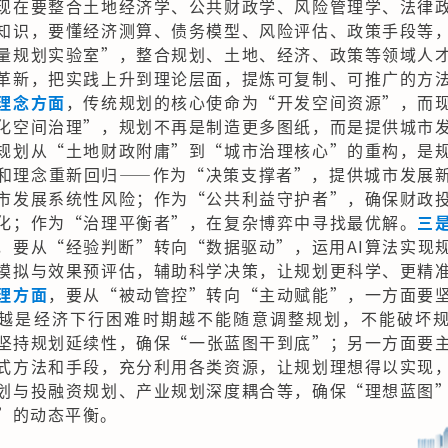
现在要整合土地经济学、公共财政学、风险管理学、法律
知识，要懂经济测算、债务模型、风险评估、政策手段等
量规划实验室”，整合规划、土地、经济、政策等领域人
革新，把实践上升到理论层面，提炼可复制、可推广的方
理念方面
，传统规划的核心使命为“开发空间资源”，而
化空间治理”，规划不再是制造更多图纸，而是提供城市
规划从“土地财政附庸”到“城市治理核心”的重构，是
和理念重新回归——作为“决策支撑者”，提供城市发展
市发展系统性风险；作为“公共利益守护者”，确保财政
化；作为“治理平衡者”，在复杂博弈中寻找最优解。
三
，要从“经验判断”转向“数据驱动”，运用AI算法实现
模拟与效果预评估，辅助科学决策，让规划更科学、更精
理方面
，要从“被动管控”转向“主动赋能”，一方面要
越是经济下行困难时期越不能随意调整规划，不能破坏
坚持规划延续性，确保“一张蓝图干到底”；另一方面要
式方法和手段，充分利用各类资源，让规划理想得以实现
划与投融资规划、产业规划深度耦合等，确保“理想蓝图
”的动态平衡。