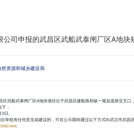
限公司申报的武昌区武船武泰闸厂区A地块
自然资源和城乡建设局
武船武泰闸厂区A地块项目位于武昌区建船路和纵一规划道路交叉口 
如下：
月3日。
审批有任何意见或建议的，可在公示期间通过以下方式向武汉市武昌区
;
55060.html