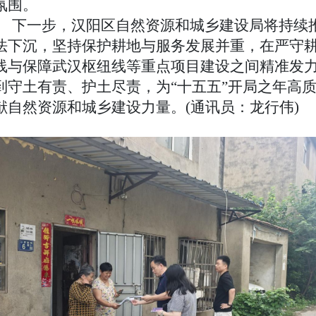
氛围。
下一步，汉阳区自然资源和城乡建设局将持续
法下沉，坚持保护耕地与服务发展并重，在严守
线与保障武汉枢纽线等重点项目建设之间精准发
到守土有责、护土尽责，为“十五五”开局之年高
献自然资源和城乡建设力量。(通讯员：龙行伟)