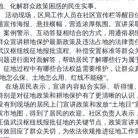
地、化解群众政策困惑的民生实事。
活动现场，区局工作人员在社区宣传栏等醒目
题宣传海报、悬挂横幅，营造浓厚氛围。宣讲采
、案例警示、互动答疑相结合的方式，用通俗易
群众宣讲耕地保护最新政策及违法占地的法律责
武汉枢纽线征地报批流程、补偿安置标准等群众
问题进行面对面解答，帮助居民了解哪些行为属
、征地过程中有哪些合法权益需要维护，让群众
耕地怎么保、土地怎么用、红线不能碰”。
在场居民表示，宣讲内容贴合实际、听得懂
特别是对征地政策和耕地保护有了更清晰的认识
没有到现场的居民上门宣讲政策和发放“土地日”
汉市地图，得到了居民的欢迎。社区负责人表示
正值武汉枢纽线报批征地的关键节点，政策宣讲
有效回应了群众关切，为依法依规推进征地工作