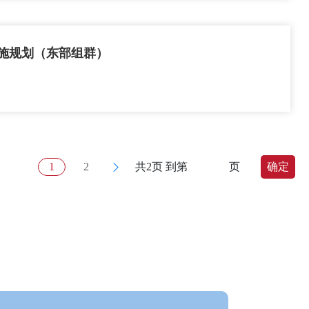
实施规划（东部组群）
1
2
共2页 到第
页
确定