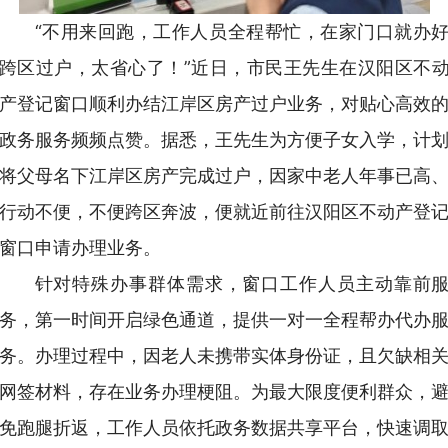
“不用来回跑，工作人员全程帮忙，在家门口就办
跨区过户，太省心了！”近日，市民王先生在汉阳区不
产登记窗口顺利办结江岸区房产过户业务，对贴心高效
政务服务频频点赞。据悉，王先生为方便子女入学，计
将父母名下江岸区房产完成过户，因家中老人年事已高
行动不便，不便跨区奔波，便就近前往汉阳区不动产登
窗口申请办理业务。
针对特殊办事群体需求，窗口工作人员主动靠前
务，第一时间开启绿色通道，提供一对一全程帮办代办
务。办理过程中，因老人未携带实体身份证，且欠缺相
网签材料，存在业务办理梗阻。为最大限度便利群众，
免跑腿折返，工作人员依托政务数据共享平台，快速调