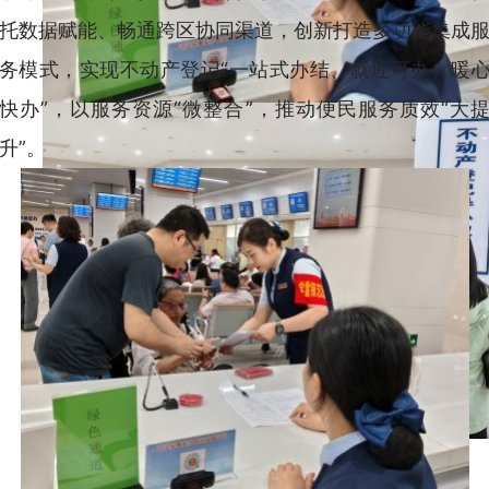
托数据赋能、畅通跨区协同渠道，创新打造多功能集成
务模式，实现不动产登记“一站式办结、就近可办、暖
快办”，以服务资源“微整合”，推动便民服务质效“大
升”。