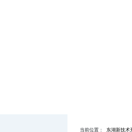
武汉市自然资
WUHAN NATURAL RE
东湖新
局
当前位置：
东湖新技术