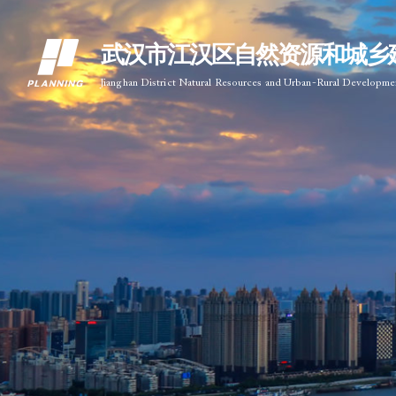
武汉市江汉区自然资源和城乡
Jianghan District Natural Resources and Urban-Rural Developm