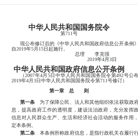
中华人民共和国国务院令
第
711
号
现公布修订后的《中华人民共和国政府信息公开条例
自
2019
年
5
月
15
日起施行。
总理 李克强
2019
年
4
月
3
日
中华人民共和国政府信息公开条例
（
2007
年
4
月
5
日中华人民共和国国务院令第
492
号公
2019
年
4
月
3
日中华人民共和国国务院令第
711
号修订）
第一章 总 则
第一条
为了保障公民、法人和其他组织依法获取政
息，提高政府工作的透明度，建设法治政府，充分发挥
信息对人民群众生产、生活和经济社会活动的服务作用
定本条例。
第二条
本条例所称政府信息，是指行政机关在履行